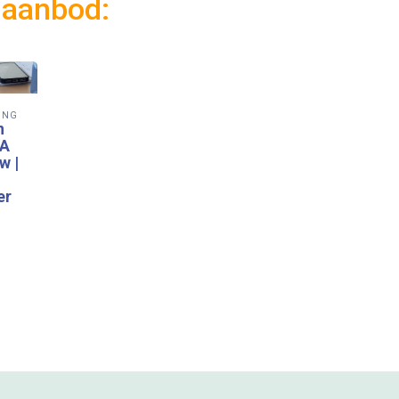
 aanbod:
ING
n
NA
w |
er