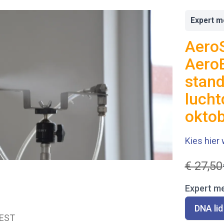
Expert m
AeroS
AeroB
stand
lucht
okto
Kies hier 
W
€ 27,50
a
Expert m
s
S
DNA lid
e
CEST