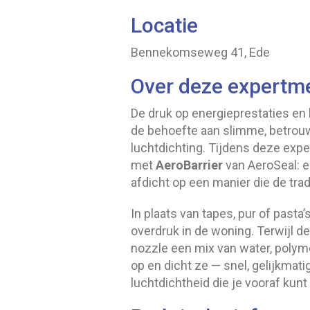
Locatie
Bennekomseweg 41, Ede
Over deze expertm
De druk op energieprestaties en
de behoefte aan slimme, betrou
luchtdichting. Tijdens deze exp
met
AeroBarrier
van AeroSeal: e
afdicht op een manier die de trad
In plaats van tapes, pur of past
overdruk in de woning. Terwijl d
nozzle een mix van water, polyme
op en dicht ze — snel, gelijkmati
luchtdichtheid die je vooraf kun