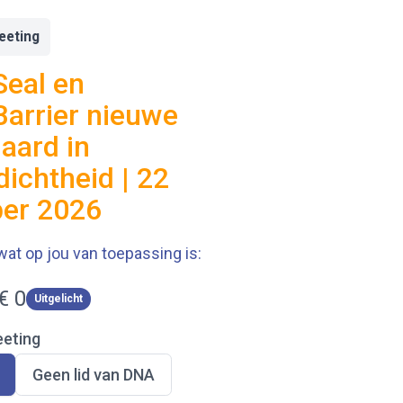
eeting
eal en
arrier nieuwe
aard in
dichtheid | 22
ber 2026
wat op jou van toepassing is:
N
€ 0
Uitgelicht
u
eeting
S
Geen lid van DNA
e