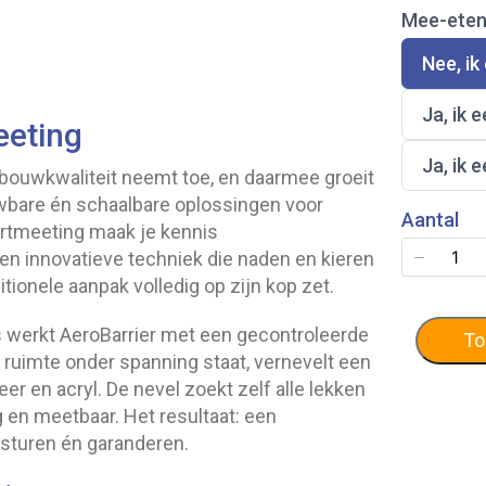
l
Mee-ete
e
c
t
S
Nee, ik
e
e
e
l
S
Ja, ik 
r
e
eeting
e
E
c
l
x
t
S
Ja, ik 
e
 bouwkwaliteit neemt toe, en daarmee groeit
p
e
e
c
e
e
l
wbare én schaalbare oplossingen voor
t
r
r
Aantal
e
e
ertmeeting maak je kennis
t
M
c
e
m
e
en innovatieve techniek die naden en kieren
t
r
e
e
e
itionele aanpak volledig op zijn kop zet.
M
e
-
e
e
t
e
r
e
a’s werkt AeroBarrier met een gecontroleerde
i
t
M
To
-
n
e
e
e ruimte onder spanning staat, vernevelt een
e
g
n
e
t
er en acryl. De nevel zoekt zelf alle lekken
-
e
g en meetbaar. Het resultaat: een
e
n
t
t sturen én garanderen.
e
n