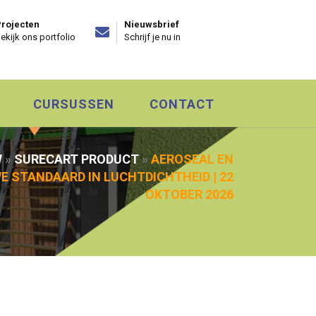
rojecten
Nieuwsbrief
ekijk ons portfolio
Schrijf je nu in
CURSUSSEN
CONTACT
W
»
SURECART PRODUCT
»
AEROSEAL EN
E STANDAARD IN LUCHTDICHTHEID | 22
OKTOBER 2026