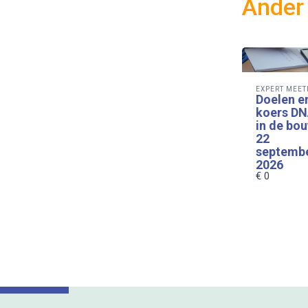
Ander
EXPERT MEET
Doelen e
koers D
in de bou
22
septemb
2026
€ 0