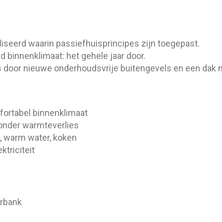
seerd waarin passiefhuisprincipes zijn toegepast.
d binnenklimaat: het gehele jaar door.
huis door nieuwe onderhoudsvrije buitengevels en een da
fortabel binnenklimaat
zonder warmteverlies
, warm water, koken
triciteit
erbank