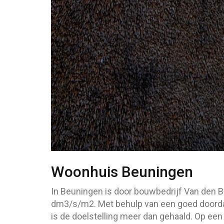
Woonhuis Beuningen
In Beuningen is door bouwbedrijf Van den B
dm3/s/m2. Met behulp van een goed doordac
is de doelstelling meer dan gehaald. Op ee