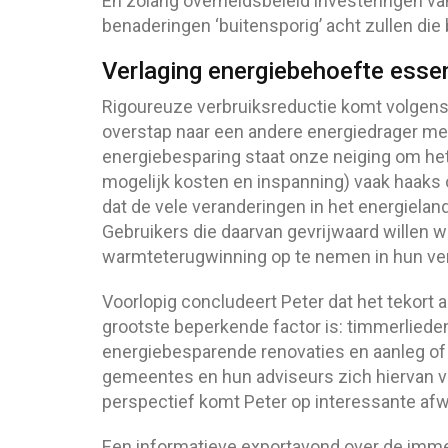
En zolang overheidsbeleid investeringen va
benaderingen ‘buitensporig’ acht zullen die 
Verlaging energiebehoefte essen
Rigoureuze verbruiksreductie komt volgens 
overstap naar een andere energiedrager mee
energiebesparing staat onze neiging om het
mogelijk kosten en inspanning) vaak haaks o
dat de vele veranderingen in het energieland
Gebruikers die daarvan gevrijwaard willen w
warmteterugwinning op te nemen in hun ven
Voorlopig concludeert Peter dat het tekort
grootste beperkende factor is: timmerlieden,
energiebesparende renovaties en aanleg of v
gemeentes en hun adviseurs zich hiervan v
perspectief komt Peter op interessante afw
Een informatieve exportavond over de imme