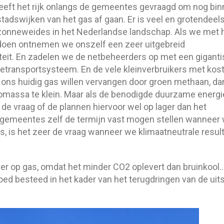
eft het rijk onlangs de gemeentes gevraagd om nog bi
adswijken van het gas af gaan. Er is veel en grotendeel
onneweides in het Nederlandse landschap. Als we met 
doen ontnemen we onszelf een zeer uitgebreid
iteit. En zadelen we de netbeheerders op met een gigant
etransportsysteem. En de vele kleinverbruikers met kos
e ons huidig gas willen vervangen door groen methaan, da
biomassa te klein. Maar als de benodigde duurzame energi
 de vraag of de plannen hiervoor wel op lager dan het
 gemeentes zelf de termijn vast mogen stellen wanneer 
s, is het zeer de vraag wanneer we klimaatneutrale resul
er op gas, omdat het minder CO2 oplevert dan bruinkool… 
goed besteed in het kader van het terugdringen van de uit