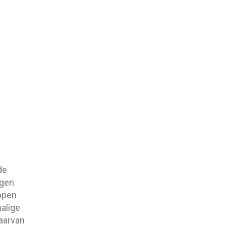
de
ngen
appen
halige
aarvan