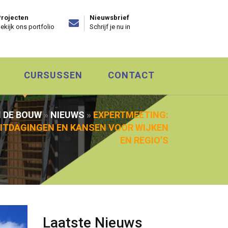
rojecten
Nieuwsbrief
ekijk ons portfolio
Schrijf je nu in
CURSUSSEN
CONTACT
N DE BOUW
»
NIEUWS
»
EXPERTMEETING:
ITDAGINGEN EN KANSEN VOOR WIJKEN
EN REGIO’S
Laatste Nieuws