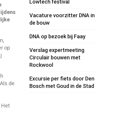
Lowtech festival
e
tijdens
Vacature voorzitter DNA in
ijke
de bouw
DNA op bezoek bij Faay
n,
er op
Verslag expertmeeting
j
Circulair bouwen met
Rockwool
ch
Excursie per fiets door Den
 Als de
Bosch met Goud in de Stad
 Het