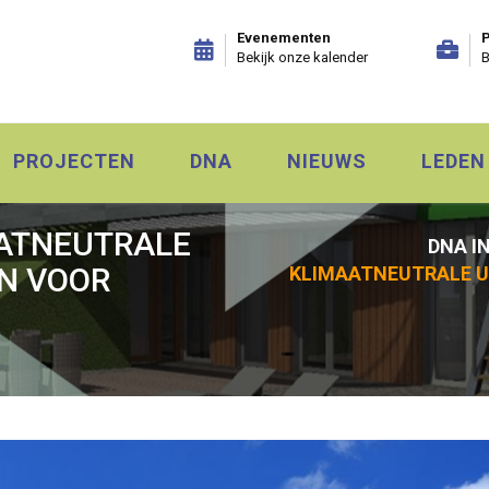
Evenementen
P
Bekijk onze kalender
B
PROJECTEN
DNA
NIEUWS
LEDEN
AATNEUTRALE
DNA I
N VOOR
KLIMAATNEUTRALE U