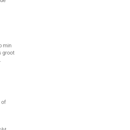
nde
o min
s groot
.
 of
cht