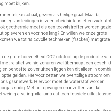
og moet blijken.
entelijke schaal, gezien als heilige graal. Maar bij
aanleg van leidingen is zeer arbeidsintensief en vaak sto
Ook geothermie moet als een toevalstreffer worden gezie
t opleveren en voor hoe lang? En willen we onze grote
men we tot risicovolle technieken (fracken) met grote
n de grote hoeveelheid CO2-uitstoot bij de productie van
nd met relatief weinig zonuren wel überhaupt een geschik
g en behoefte zo ver uiteen liggen kan dit alleen in combi
 optie gelden. Hiervoor zetten we overtollige stroom om 
a ons gasnetwerk. Hiervoor moet de waterstof worden
uurgas nodig. Met het opvangen en inzetten van dat
l weinig ervaring: alle kans dat toch fossiele uitlaatgass