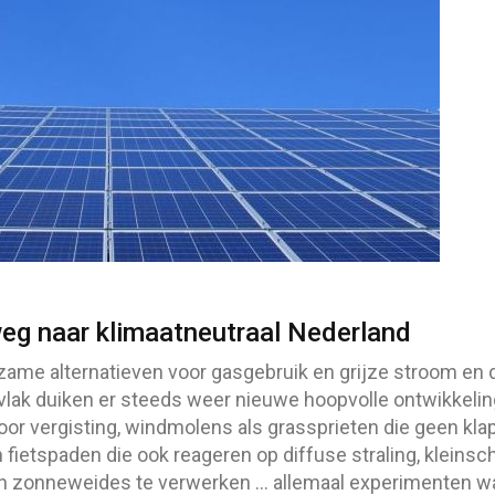
eg naar klimaatneutraal Nederland
zame alternatieven voor gasgebruik en grijze stroom en 
h vlak duiken er steeds weer nieuwe hoopvolle ontwikkeli
or vergisting, windmolens als grassprieten die geen kl
 fietspaden die ook reageren op diffuse straling, kleinsc
an zonneweides te verwerken … allemaal experimenten w