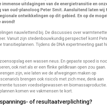
e immense uitdagingen van de energietransitie en onz
 van oud-planoloog Peter Smit. Aansluitend laten wij 
regionale ontwikkelingen op dit gebied. En op de mogel
e avond!
lingen nauwlettend bij. De discussies over warmtenette
eer. Vanuit zijn stedenbouwkundig perspectief komt Pet
r transitieplannen. Tijdens de DNA expertmeeting gaat hi
seizoensopslag een wassen neus. En gepaste spoed is no
liseren, ook niet als er een flinke geldkraan open zou gaan.
te brengen zijn, wie laten we de afwegingen maken op
scenario’s brengen ook risico’s met zich mee, denk aan
urrentie tussen voedselgewassen en biomassaproductie.
le plannen komen we vakmensen te kort.
spannings- of resultaatverplichting?