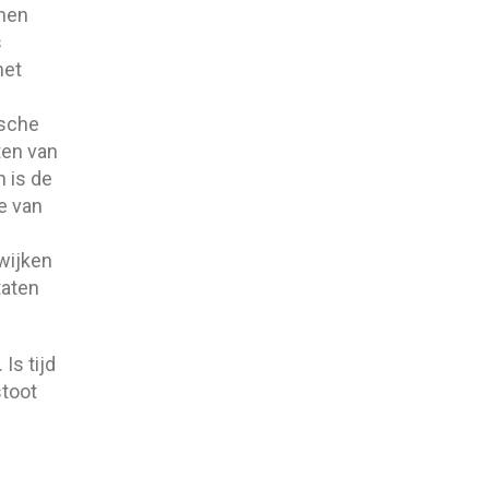
nnen
s
het
ische
ten van
n is de
e van
wijken
taten
Is tijd
stoot