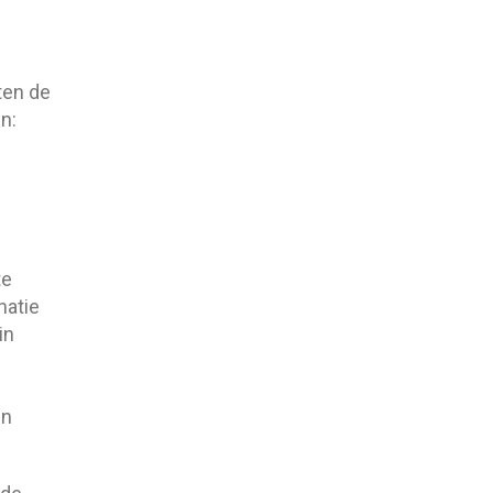
ten de
n:
te
natie
in
en