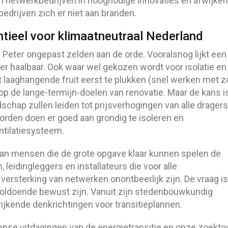
n netwerkbedrijven in hoognodige innovaties en afwijke
bedrijven zich er niet aan branden.
tieel voor klimaatneutraal Nederland
Peter ongepast zelden aan de orde. Vooralsnog lijkt een
r haalbaar. Ook waar wel gekozen wordt voor isolatie en
 laaghangende fruit eerst te plukken (snel werken met z
p de lange-termijn-doelen van renovatie. Maar de kans i
schap zullen leiden tot prijsverhogingen van alle dragers
orden doen er goed aan grondig te isoleren en
tilatiesysteem.
 aan mensen die de grote opgave klaar kunnen spelen de
 leidingleggers en installateurs die voor alle
ersterking van netwerken onontbeerlijk zijn. De vraag is
oldoende bewust zijn. Vanuit zijn stedenbouwkundig
ijkende denkrichtingen voor transitieplannen.
nse uitdagingen van de energietransitie en onze zoekto