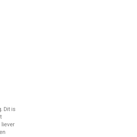
 Dit is
t
 liever
een