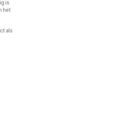
ig is
n het
ct als