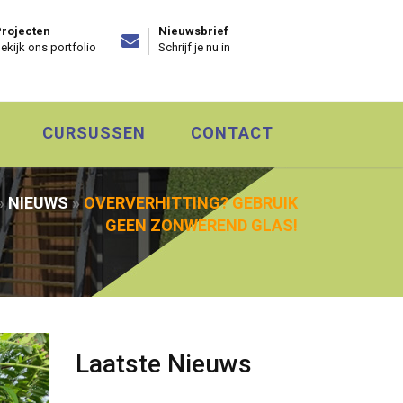
rojecten
Nieuwsbrief
ekijk ons portfolio
Schrijf je nu in
CURSUSSEN
CONTACT
»
NIEUWS
»
OVERVERHITTING? GEBRUIK
GEEN ZONWEREND GLAS!
Laatste Nieuws