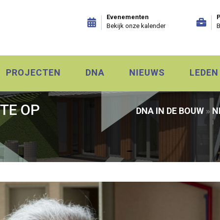
Evenementen
P
Bekijk onze kalender
B
PROJECTEN
DNA
NIEUWS
LEDEN
TE OP
DNA IN DE BOUW
»
N