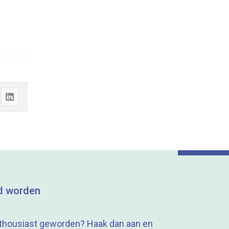
Share
"Wolfgang
Feist
keynote
op
Renovatiebeurs
d worden
2022"
on
thousiast geworden? Haak dan aan en