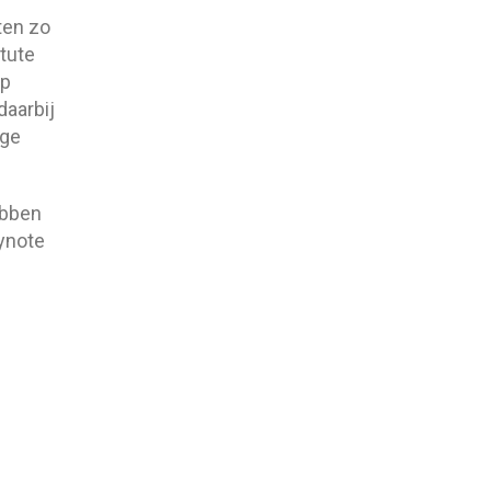
ten zo
itute
op
daarbij
ige
ebben
eynote