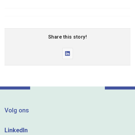
Share this story!
Share
"DNA
praat
leden
bij
over
Volg ons
WNR:
WoonlastenNeutraal
LinkedIn