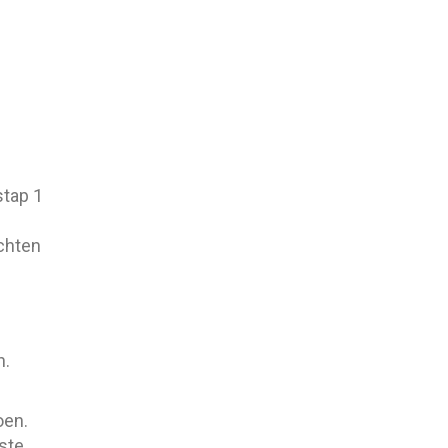
stap 1
chten
n.
oen.
iste