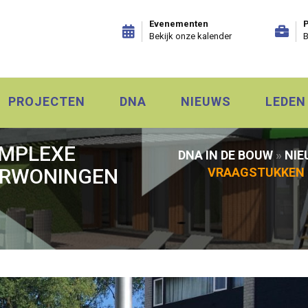
Evenementen
P
Bekijk onze kalender
B
PROJECTEN
DNA
NIEUWS
LEDEN
OMPLEXE
DNA IN DE BOUW
»
NIE
ERWONINGEN
VRAAGSTUKKEN