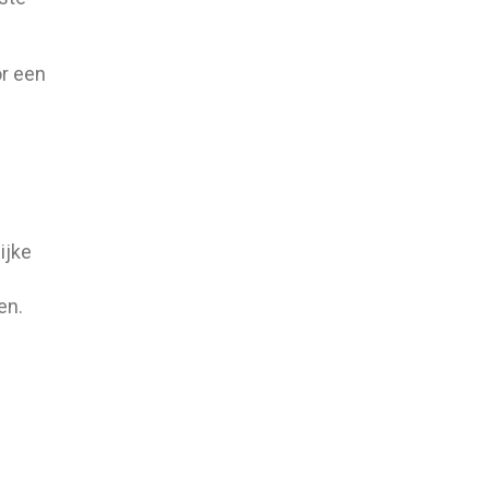
or een
ijke
en.