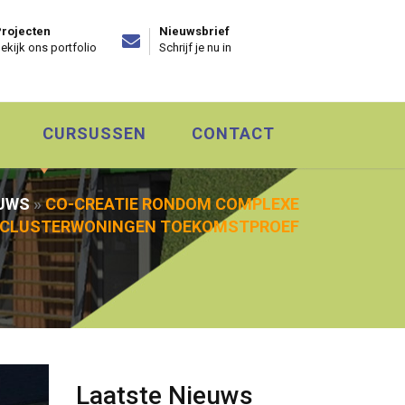
rojecten
Nieuwsbrief
ekijk ons portfolio
Schrijf je nu in
CURSUSSEN
CONTACT
UWS
»
CO-CREATIE RONDOM COMPLEXE
 CLUSTERWONINGEN TOEKOMSTPROEF
Laatste Nieuws