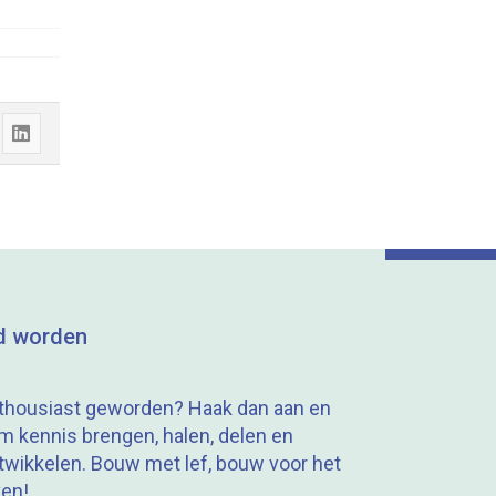
Share
"Co-
creatie
rondom
complexe
vraagstukken
d worden
Clusterwoningen
Toekomstproef"
thousiast geworden? Haak dan aan en
m kennis brengen, halen, delen en
on
twikkelen. Bouw met lef, bouw voor het
LinkedIn
ven!