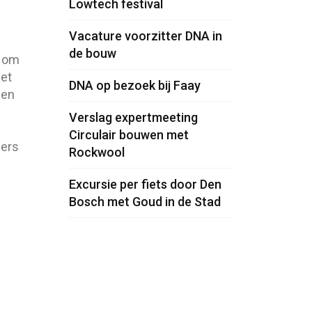
Lowtech festival
Vacature voorzitter DNA in
de bouw
n om
met
DNA op bezoek bij Faay
 en
Verslag expertmeeting
Circulair bouwen met
ners
Rockwool
Excursie per fiets door Den
Bosch met Goud in de Stad