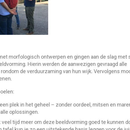
met morfologisch ontwerpen en gingen aan de slag met 
ldvorming. Hierin werden de aanwezigen gevraagd alle
en rondom de verduurzaming van hun wijk. Vervolgens mo
kenen.
oelen:
 een plek in het geheel – zonder oordeel, mitsen en mare
 alle oplossingen.
t veel tijd meer om deze beeldvorming goed te kunnen d
 tafel kun je zo een uitstekende basis leggen voor de ju